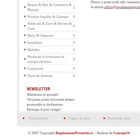
Pentru a posta noile tale campanii
Beauty & Hair & Cosmetice &
la adresa
office@regulamenteprom
2
Pharma
Produse Ingrijire & Curatare
0
Publicatii & Ziare & Reviste &
0
Carti
Banci & Asigurari
0
Imobiliare
0
Mobilier
0
Productia si furnizarea de
0
energie electrica
Constructii
0
Surse de iluminat
0
Aboneaza-te gratuit!
Vei putea primi informatii despre
promotiile in desfasurare.
Participa si poti castiga!
Premii instant
Tragere la sorti
Promotiile lunii
© 2007 Copyright
RegulamentePromotii.ro
:: Realizat de
Concept24