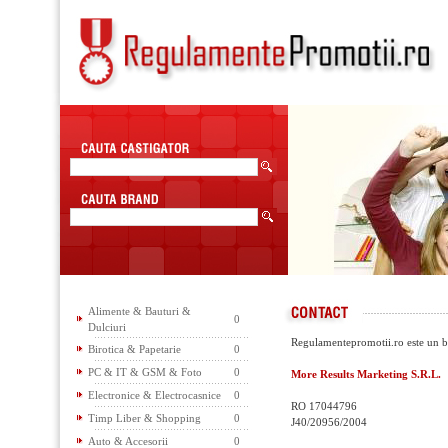
Alimente & Bauturi &
0
Dulciuri
Regulamentepromotii.ro este un br
Birotica & Papetarie
0
PC & IT & GSM & Foto
0
More Results Marketing S.R.L.
Electronice & Electrocasnice
0
RO 17044796
Timp Liber & Shopping
0
J40/20956/2004
Auto & Accesorii
0